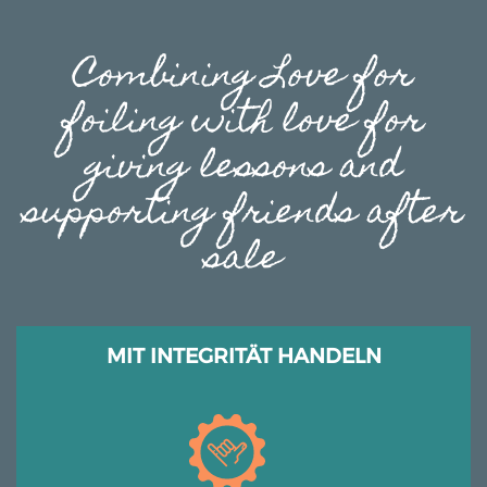
Combining Love
for
foiling with
love for
giving lessons and
supporting friends after
sale
MIT INTEGRITÄT HANDELN