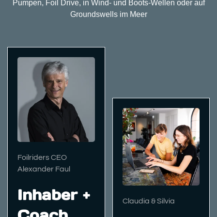
Pumpen, Foil Drive, in Wind- und Boots-Wellen oder auf
Groundswells im Meer
Foilriders CEO
Alexander Faul
Inhaber +
Claudia & Silvia
Coach